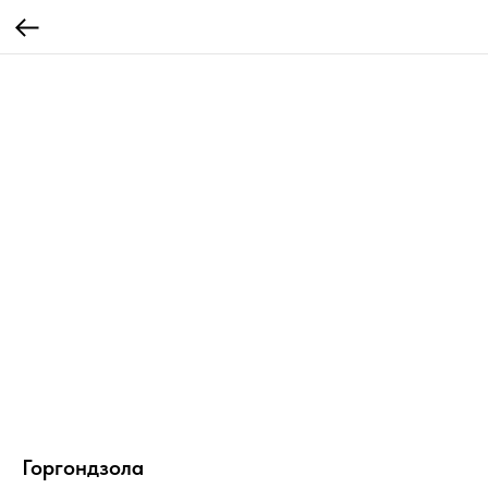
Горгондзола